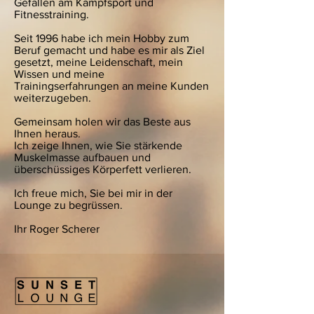
Gefallen am Kampfsport und
Fitnesstraining.
Seit 1996 habe ich mein Hobby zum
Beruf gemacht und habe es mir als Ziel
gesetzt, meine Leidenschaft, mein
Wissen und meine
Trainingserfahrungen an meine Kunden
weiterzugeben.
Gemeinsam holen wir das Beste aus
Ihnen heraus.
Ich zeige Ihnen, wie Sie stärkende
Muskelmasse aufbauen und
überschüssiges Körperfett verlieren.
Ich freue mich, Sie bei mir in der
Lounge zu begrüssen.
Ihr Roger Scherer