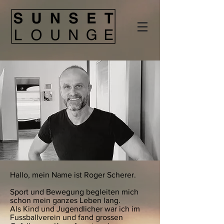
Hallo, mein Name ist Roger Scherer.
Sport und Bewegung begleiten mich
schon mein ganzes Leben lang.
Als Kind und Jugendlicher war ich im
Fussballverein und fand grossen